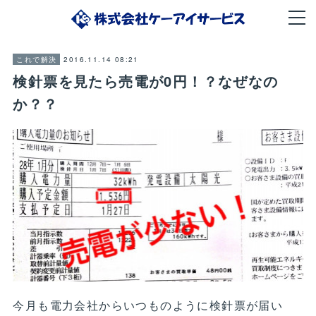
2016.11.14 08:21
これで解決
検針票を見たら売電が0円！？なぜなの
か？？
今月も電力会社からいつものように検針票が届い