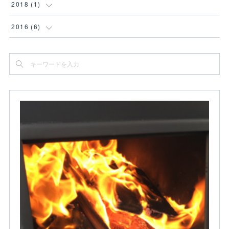
2018
(
1
)
(
1
)
2016
(
6
)
(
1
)
(
4
)
(
1
)