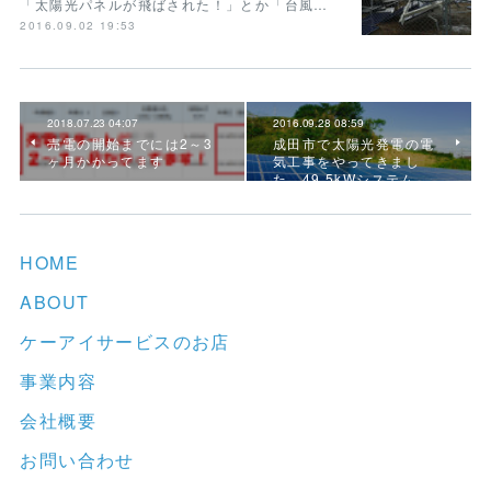
「太陽光パネルが飛ばされた！」とか「台風…
2016.09.02 19:53
2018.07.23 04:07
2016.09.28 08:59
売電の開始までには2～3
​成田市で太陽光発電の電
ヶ月かかってます
気工事をやってきまし
た。49.5kWシステム
HOME
ABOUT
ケーアイサービスのお店
事業内容
会社概要
お問い合わせ