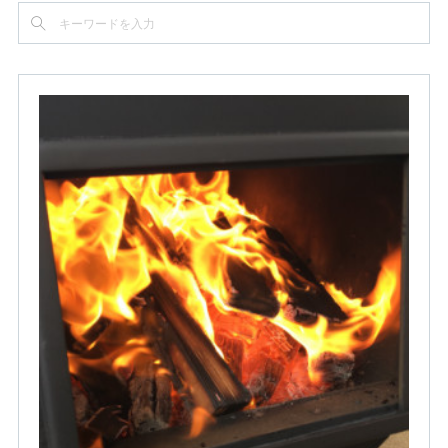
(
4
)
(
1
)