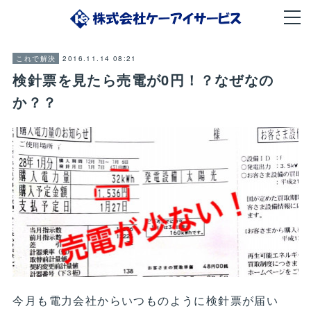
2016.11.14 08:21
これで解決
検針票を見たら売電が0円！？なぜなの
か？？
今月も電力会社からいつものように検針票が届い